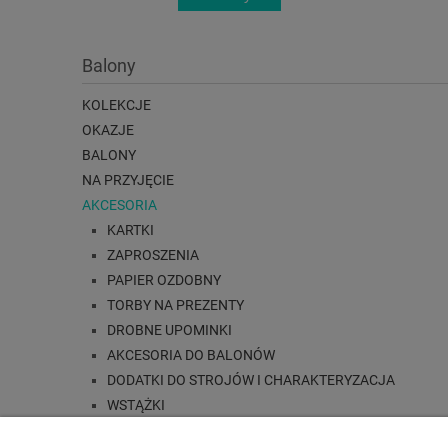
Balony
KOLEKCJE
OKAZJE
BALONY
NA PRZYJĘCIE
AKCESORIA
KARTKI
ZAPROSZENIA
PAPIER OZDOBNY
TORBY NA PREZENTY
DROBNE UPOMINKI
AKCESORIA DO BALONÓW
DODATKI DO STROJÓW I CHARAKTERYZACJA
WSTĄŻKI
Nowości