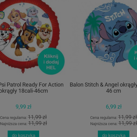
Psi Patrol Ready For Action
Balon Stitch & Angel okrągły 
okrągły 18cali-46cm
46 cm
9,99 zł
6,99 zł
11,99 zł
11,99 zł
Cena regularna:
Cena regularna:
11,99 zł
11,99 z
Najniższa cena:
Najniższa cena:
do koszyka
do koszyka