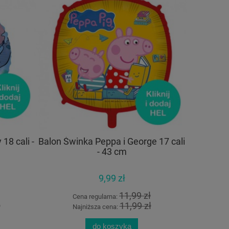
18 cali -
Balon Świnka Peppa i George 17 cali
Kubeczki
- 43 cm
9,99 zł
11,99 zł
Cena regularna:
ł
11,99 zł
Najniższa cena:
N
do koszyka