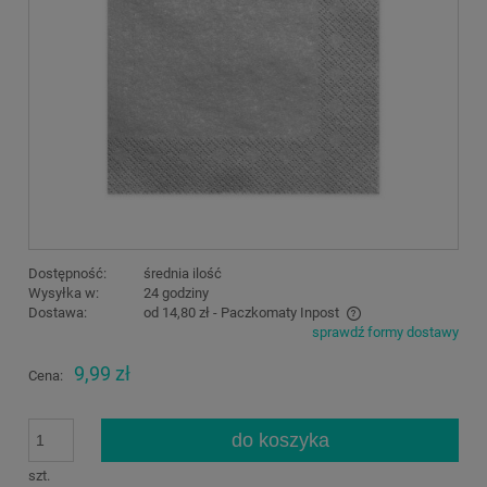
Dostępność:
średnia ilość
Wysyłka w:
24 godziny
Dostawa:
od 14,80 zł
- Paczkomaty Inpost
sprawdź formy dostawy
Cena nie zawiera ewentualnych kosztów płatności
9,99 zł
Cena:
do koszyka
szt.