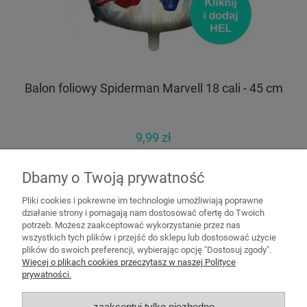
Balon foliowy Spiderman Marvell 18 cali - 45 cm
Ba
9,99 zł
11,99 zł
Cena regularna:
11,99 zł
Dbamy o Twoją prywatność
Najniższa cena:
Pliki cookies i pokrewne im technologie umożliwiają poprawne
do koszyka
działanie strony i pomagają nam dostosować ofertę do Twoich
potrzeb. Możesz zaakceptować wykorzystanie przez nas
wszystkich tych plików i przejść do sklepu lub dostosować użycie
plików do swoich preferencji, wybierając opcję "Dostosuj zgody".
Pomoc
Więcej o plikach cookies przeczytasz w naszej Polityce
prywatności.
Moje konto
zaakceptuj tylko niezbędne