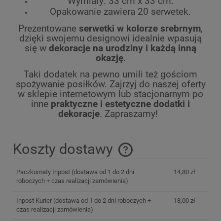
Wymiary: 33 cm x 33 cm.
Opakowanie zawiera 20 serwetek.
Prezentowane
serwetki w kolorze srebrnym
,
dzięki swojemu designowi idealnie wpasują
się w
dekoracje na urodziny i każdą inną
okazję
.
Taki dodatek na pewno umili też gościom
spożywanie posiłków. Zajrzyj do naszej oferty
w sklepie internetowym lub stacjonarnym po
inne
praktyczne i estetyczne dodatki i
dekoracje
. Zapraszamy!
Koszty dostawy
Cena nie zawiera ewentualnych kosztów płatności
Paczkomaty Inpost
(dostawa od 1 do 2 dni
14,80 zł
roboczych + czas realizacji zamówienia)
Inpost Kurier
(dostawa od 1 do 2 dni roboczych +
18,00 zł
czas realizacji zamówienia)