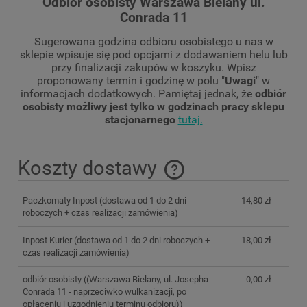
Odbiór osobisty Warszawa Bielany ul.
Conrada 11
Sugerowana godzina odbioru osobistego u nas w
sklepie wpisuje się pod opcjami z dodawaniem helu lub
przy finalizacji zakupów w koszyku. Wpisz
proponowany termin i godzinę w polu "
Uwagi
" w
informacjach dodatkowych. Pamiętaj jednak, że
odbiór
osobisty możliwy jest tylko w godzinach pracy sklepu
stacjonarnego
tutaj.
Koszty dostawy
Cena nie zawiera ewentualnych kosztów płatności
Paczkomaty Inpost
(dostawa od 1 do 2 dni
14,80 zł
roboczych + czas realizacji zamówienia)
Inpost Kurier
(dostawa od 1 do 2 dni roboczych +
18,00 zł
czas realizacji zamówienia)
odbiór osobisty
((Warszawa Bielany, ul. Josepha
0,00 zł
Conrada 11 - naprzeciwko wulkanizacji, po
opłaceniu i uzgodnieniu terminu odbioru))