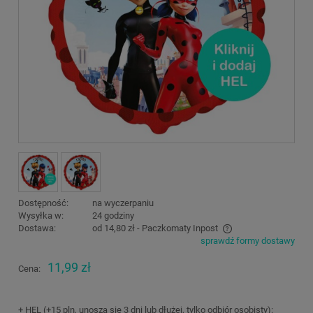
Dostępność:
na wyczerpaniu
Wysyłka w:
24 godziny
Dostawa:
od 14,80 zł
- Paczkomaty Inpost
sprawdź formy dostawy
Cena nie zawiera ewentualnych kosztów płatności
11,99 zł
Cena:
+ HEL (+15 pln, unoszą się 3 dni lub dłużej, tylko odbiór osobisty):