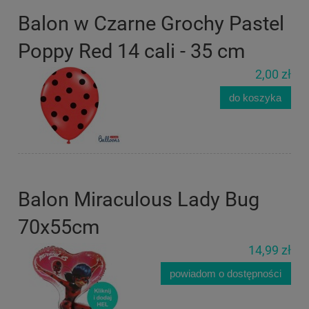
Balon w Czarne Grochy Pastel
Poppy Red 14 cali - 35 cm
2,00 zł
do koszyka
Balon Miraculous Lady Bug
70x55cm
14,99 zł
powiadom o dostępności