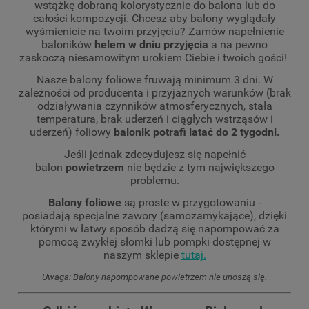
wstążkę dobraną kolorystycznie do balona lub do
całości kompozycji. Chcesz aby balony wyglądały
wyśmienicie na twoim przyjęciu? Zamów napełnienie
baloników
helem w dniu przyjęcia
a na pewno
zaskoczą niesamowitym urokiem Ciebie i twoich gości!
Nasze balony foliowe fruwają minimum 3 dni. W
zależności od producenta i przyjaznych warunków (brak
odziaływania czynników atmosferycznych, stała
temperatura, brak uderzeń i ciągłych wstrząsów i
uderzeń) foliowy
balonik potrafi latać do 2 tygodni.
Jeśli jednak zdecydujesz się napełnić
balon
powietrzem
nie będzie z tym największego
problemu.
Balony foliowe
są proste w przygotowaniu -
posiadają specjalne zawory (samozamykające), dzięki
którymi w łatwy sposób dadzą się napompować za
pomocą zwykłej słomki lub pompki dostępnej w
naszym sklepie
tutaj.
Uwaga: Balony napompowane powietrzem nie unoszą się.