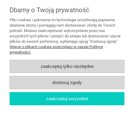
Dbamy o Twoją prywatność
26,99 zł
Pliki cookies i pokrewne im technologie umożliwiają poprawne
działanie strony i pomagają nam dostosować ofertę do Twoich
do koszyka
potrzeb. Możesz zaakceptować wykorzystanie przez nas
wszystkich tych plików i przejść do sklepu lub dostosować użycie
plików do swoich preferencji, wybierając opcję "Dostosuj zgody".
Więcej o plikach cookies przeczytasz w naszej Polityce
prywatności.
zaakceptuj tylko niezbędne
dostosuj zgody
zaakceptuj wszystkie
Bukiet Balonowy Boho Miś