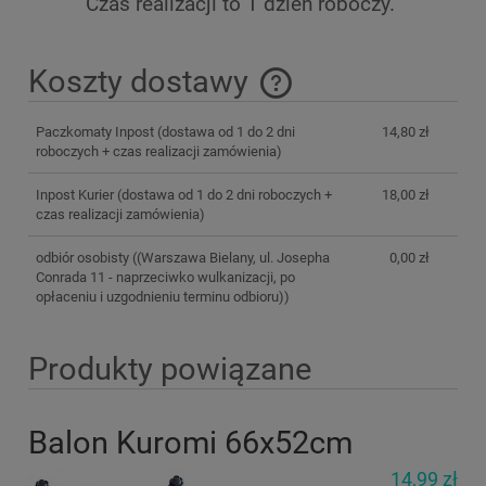
Czas realizacji to 1 dzień roboczy.
Koszty dostawy
Cena nie zawiera ewentualnych kosztów płatności
Paczkomaty Inpost
(dostawa od 1 do 2 dni
14,80 zł
roboczych + czas realizacji zamówienia)
Inpost Kurier
(dostawa od 1 do 2 dni roboczych +
18,00 zł
czas realizacji zamówienia)
odbiór osobisty
((Warszawa Bielany, ul. Josepha
0,00 zł
Conrada 11 - naprzeciwko wulkanizacji, po
opłaceniu i uzgodnieniu terminu odbioru))
Produkty powiązane
Balon Kuromi 66x52cm
14,99 zł