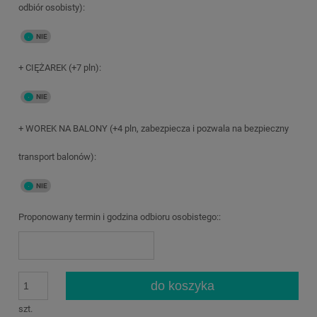
odbiór osobisty):
+ CIĘŻAREK (+7 pln):
+ WOREK NA BALONY (+4 pln, zabezpiecza i pozwala na bezpieczny
transport balonów):
Proponowany termin i godzina odbioru osobistego::
do koszyka
szt.