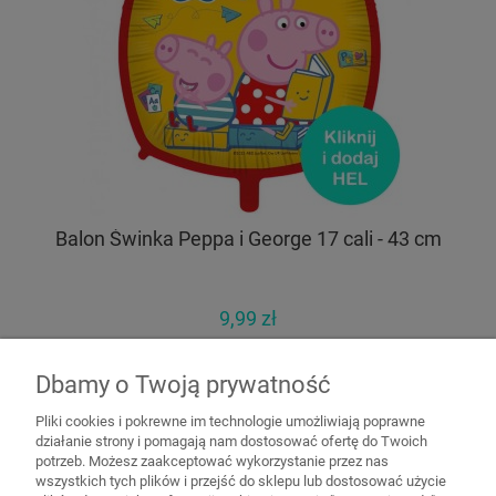
Balon Świnka Peppa i George 17 cali - 43 cm
Ba
9,99 zł
11,99 zł
Cena regularna:
11,99 zł
Dbamy o Twoją prywatność
Najniższa cena:
Pliki cookies i pokrewne im technologie umożliwiają poprawne
do koszyka
działanie strony i pomagają nam dostosować ofertę do Twoich
potrzeb. Możesz zaakceptować wykorzystanie przez nas
wszystkich tych plików i przejść do sklepu lub dostosować użycie