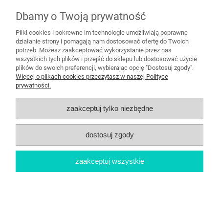
Dbamy o Twoją prywatność
Pliki cookies i pokrewne im technologie umożliwiają poprawne
działanie strony i pomagają nam dostosować ofertę do Twoich
potrzeb. Możesz zaakceptować wykorzystanie przez nas
Balon Gwiazdka Opalizująca 18"- 45 cm
wszystkich tych plików i przejść do sklepu lub dostosować użycie
plików do swoich preferencji, wybierając opcję "Dostosuj zgody".
Więcej o plikach cookies przeczytasz w naszej Polityce
prywatności.
7,99 zł
zaakceptuj tylko niezbędne
do koszyka
dostosuj zgody
zaakceptuj wszystkie