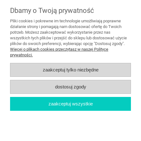
Balon Cyfra Srebrna"5" 70 cm
Dbamy o Twoją prywatność
Pliki cookies i pokrewne im technologie umożliwiają poprawne
9,99 zł
działanie strony i pomagają nam dostosować ofertę do Twoich
potrzeb. Możesz zaakceptować wykorzystanie przez nas
wszystkich tych plików i przejść do sklepu lub dostosować użycie
do koszyka
plików do swoich preferencji, wybierając opcję "Dostosuj zgody".
Więcej o plikach cookies przeczytasz w naszej Polityce
prywatności.
zaakceptuj tylko niezbędne
dostosuj zgody
zaakceptuj wszystkie