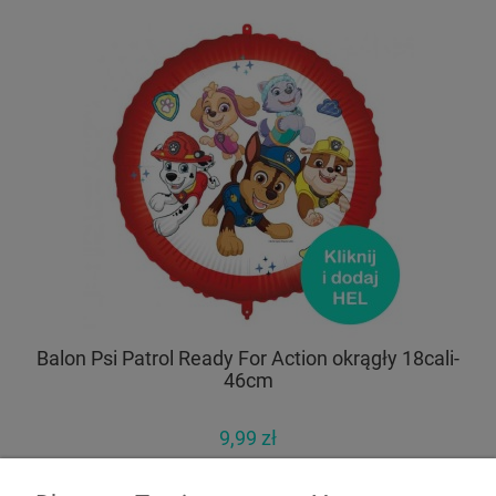
Balon Psi Patrol Ready For Action okrągły 18cali-
46cm
9,99 zł
11,99 zł
Cena regularna: