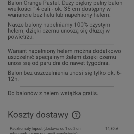
Balon Orange Pastel. Duży piękny pełny balon
wielkości 14 cali - ok. 35 cm dostępny w
wariancie bez helu lub napełniony helem.
Nasze balony napełniamy 100% czystym
helem, dzięki czemu unoszą się dłużej w
powietrzu.
Wariant napełniony helem można dodatkowo
uszczelnić specjalnym żelem dzięki
czemu
unosi się od paru dni do nawet tygodnia.
Balon bez uszczelnienia unosi się tylko ok. 6-
12h.
Do balonów z helem wstążka gratis.
Koszty dostawy
Cena nie zawiera ewentualnych kosztów płatności
Paczkomaty Inpost
(dostawa od 1 do 2 dni
14,80 zł
roboczych + czas realizacji zamówienia)