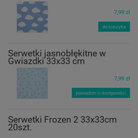
7,99 zł
do koszyka
Serwetki jasnobłękitne w
Gwiazdki 33x33 cm
7,99 zł
powiadom o dostępności
Serwetki Frozen 2 33x33cm
20szt.