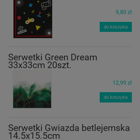
9,80 zł
do koszyka
Serwetki Green Dream
33x33cm 20szt.
12,99 zł
do koszyka
Serwetki Gwiazda betlejemska
14.5x15.5cm