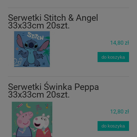
Serwetki Stitch & Angel
33x33cm 20szt.
14,80 zł
do koszyka
Serwetki Świnka Peppa
33x33cm 20szt.
12,80 zł
do koszyka