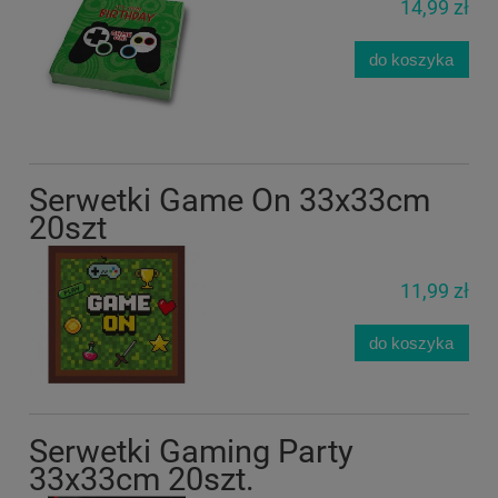
14,99 zł
do koszyka
Serwetki Game On 33x33cm
20szt
11,99 zł
do koszyka
Serwetki Gaming Party
33x33cm 20szt.