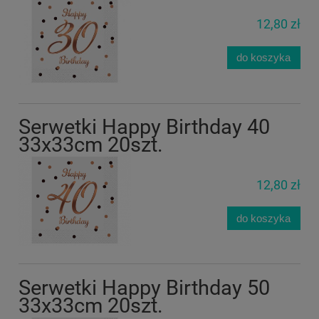
12,80 zł
do koszyka
Serwetki Happy Birthday 40
33x33cm 20szt.
12,80 zł
do koszyka
Serwetki Happy Birthday 50
33x33cm 20szt.