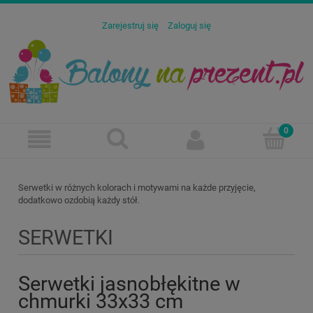
Zarejestruj się
Zaloguj się
Serwetki w różnych kolorach i motywami na każde przyjęcie,
dodatkowo ozdobią każdy stół.
SERWETKI
Serwetki jasnobłękitne w
chmurki 33x33 cm