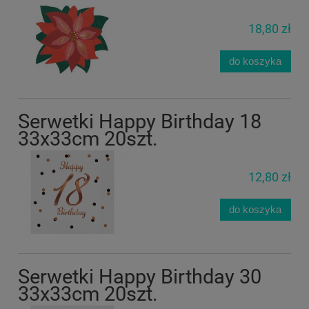
18,80 zł
do koszyka
Serwetki Happy Birthday 18
33x33cm 20szt.
12,80 zł
do koszyka
Serwetki Happy Birthday 30
33x33cm 20szt.