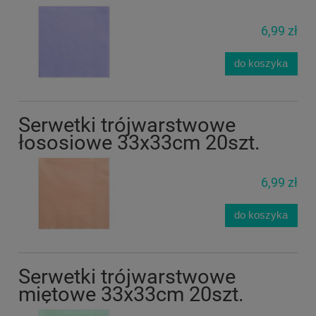
6,99 zł
do koszyka
Serwetki trójwarstwowe
łososiowe 33x33cm 20szt.
6,99 zł
do koszyka
Serwetki trójwarstwowe
miętowe 33x33cm 20szt.