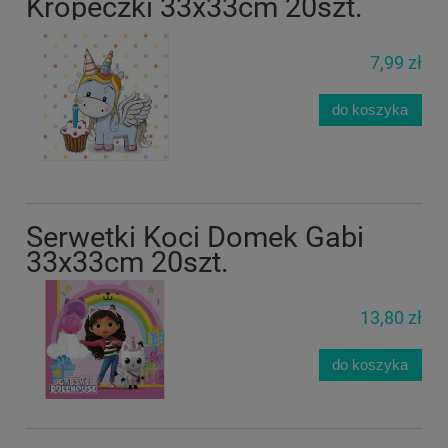
Kropeczki 33x33cm 20szt.
7,99 zł
do koszyka
Serwetki Koci Domek Gabi
33x33cm 20szt.
13,80 zł
do koszyka