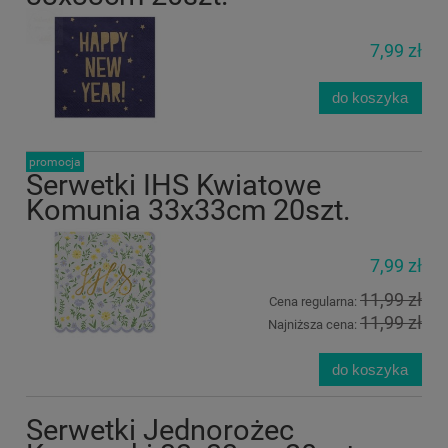
7,99 zł
do koszyka
promocja
Serwetki IHS Kwiatowe
Komunia 33x33cm 20szt.
7,99 zł
11,99 zł
Cena regularna:
11,99 zł
Najniższa cena:
do koszyka
Serwetki Jednorożec